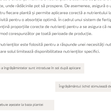
ate, unde rădăcinile pot să prospere. De asemenea, asigură o 
ntru fiecare plantă și permite aplicarea corectă a nutrientului 
rivită pentru o absorbție optimă. În cadrul unui sistem de ferti
țină proporțiile corecte de nutrienți pentru a se asigura că ne
n mod corespunzător pe toată perioada de producție.
nutrienților este folosită pentru a răspunde unei necesități nu
care solul limitează disponibilitatea nutrienților specifici.
tă a îngrășămintelor sunt introduse în sol după aplicare
Îngrășământul lichid stimulează d
ebuie așezate la baza plantei