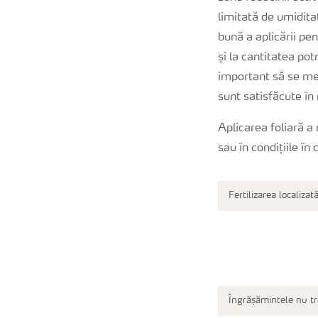
limitată de umidit
bună a aplicării pe
și la cantitatea pot
important să se men
sunt satisfăcute î
Aplicarea foliară a 
sau în condițiile în 
Fertilizarea localiza
Îngrășămintele nu tr