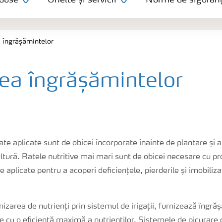
duse
Unelte și servicii
Norme de siguran
 îngrășămintelor
rea îngrășămintelor
te aplicate sunt de obicei încorporate înainte de plantare și 
ltură. Ratele nutritive mai mari sunt de obicei necesare cu 
aplicate pentru a acoperi deficiențele, pierderile și imobilizar
nizarea de nutrienți prin sistemul de irigații, furnizează îngră
ve cu o eficiență maximă a nutrienților. Sistemele de picurare