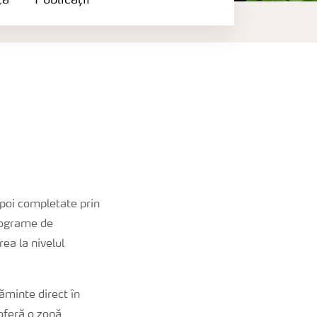
ță
Publicații
apoi completate prin
programe de
ea la nivelul
șăminte direct în
 oferă o zonă