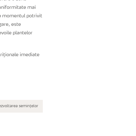
uniformitate mai
la momentul potrivit
gare, este
voile plantelor
triționale imediate
ezvoltarea semințelor