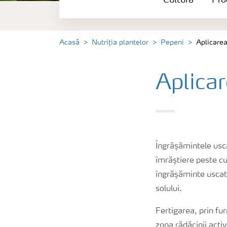
Cultură
Pro
Produse
Unelte și servicii
Acasă
Nutriția plantelor
Pepeni
Aplicarea
Norme de siguranță
Aplica
Publicații
Îngrășămintele usca
îmrăștiere peste cu
îngrășăminte uscate 
solului.
Fertigarea, prin fur
zona rădăcinii acti