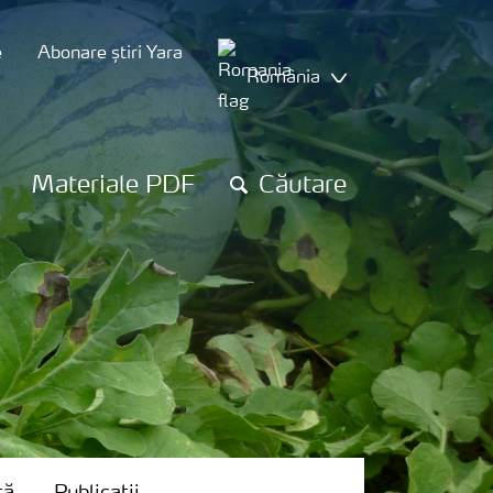
e
Abonare știri Yara
România
Materiale PDF
Căutare