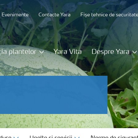
și Evenimente
Contacte Yara
Fișe tehnice de securitat
ția plantelor
Yara Vita
Despre Yara