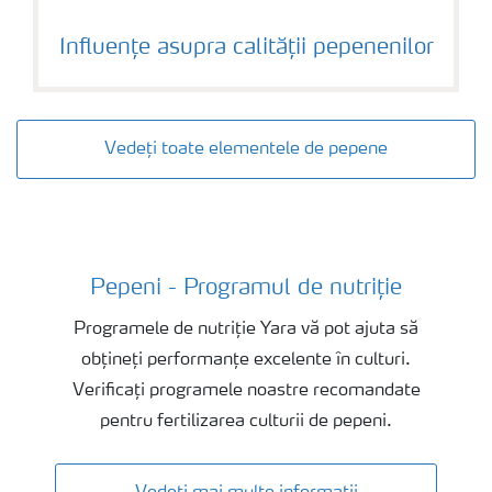
Influențe asupra calității pepenenilor
Vedeți toate elementele de pepene
Pepeni - Programul de nutriție
Nutritia la Pepene
Programele de nutriție Yara vă pot ajuta să
obțineți performanțe excelente în culturi.
Verificați programele noastre recomandate
pentru fertilizarea culturii de pepeni.