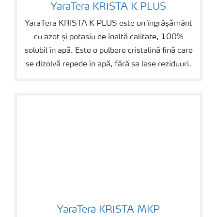
YaraTera KRISTA K PLUS
YaraTera KRISTA K PLUS
YaraTera KRISTA K PLUS este un îngrășământ
cu azot și potasiu de înaltă calitate, 100%
solubil în apă. Este o pulbere cristalină fină care
se dizolvă repede în apă, fără sa lase reziduuri.
YaraTera KRISTA MKP
YaraTera KRISTA MKP