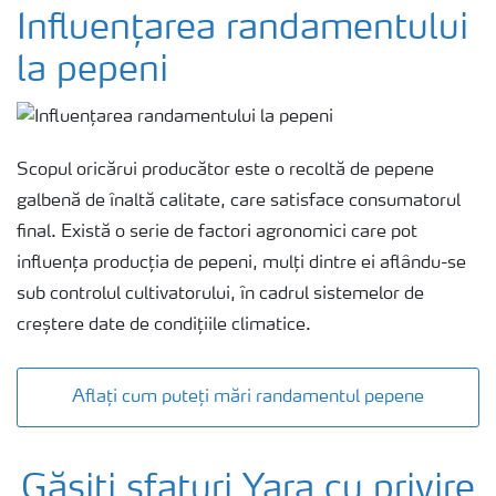
Cultură
Influențarea randamentului
la pepeni
Produse
Unelte și servicii
Scopul oricărui producător este o recoltă de pepene
galbenă de înaltă calitate, care satisface consumatorul
Norme de siguranță
final. Există o serie de factori agronomici care pot
influența producția de pepeni, mulți dintre ei aflându-se
sub controlul cultivatorului, în cadrul sistemelor de
Publicații
creștere date de condițiile climatice.
Aflați cum puteți mări randamentul pepene
Găsiți sfaturi Yara cu privire