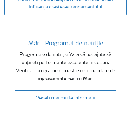
Aflați mai multe despre modul în care puteți
influența creșterea randamentului
Măr - Programul de nutriție
Măr Fertilizer Programme
Programele de nutriție Yara vă pot ajuta să
obțineți performanțe excelente în culturi.
Verificați programele noastre recomandate de
îngrășăminte pentru Măr.
Vedeți mai multe informații