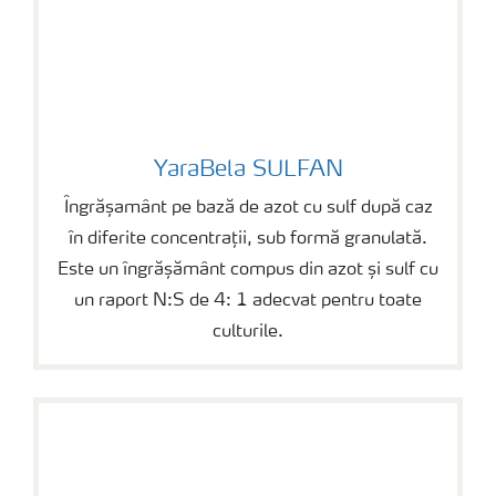
YaraBela SULFAN
YaraBela SULFAN
Îngrășamânt pe bază de azot cu sulf după caz
în diferite concentrații, sub formă granulată.
Este un îngrășământ compus din azot și sulf cu
un raport N:S de 4: 1 adecvat pentru toate
culturile.