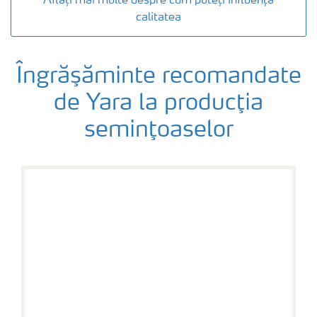
Aflați mai multe despre cum puteți influența
calitatea
Îngrăşăminte recomandate
de Yara la producţia
seminţoaselor