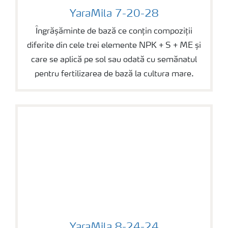
YaraMila 7-20-28
YaraMila 7-20-28
Îngrășăminte de bază ce conțin compoziții
diferite din cele trei elemente NPK + S + ME și
care se aplică pe sol sau odată cu semănatul
pentru fertilizarea de bază la cultura mare.
YaraMila 8-24-24
YaraMila 8-24-24