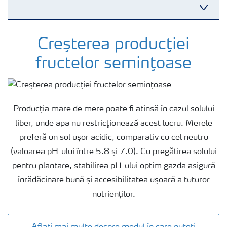
Cultură
Creşterea producţiei
fructelor seminţoase
Produse
Unelte și servicii
Producţia mare de mere poate fi atinsă în cazul solului
liber, unde apa nu restricţionează acest lucru. Merele
Norme de siguranță
preferă un sol ușor acidic, comparativ cu cel neutru
(valoarea pH-ului între 5.8 şi 7.0). Cu pregătirea solului
pentru plantare, stabilirea pH-ului optim gazda asigură
Publicații
înrădăcinare bună și accesibilitatea uşoară a tuturor
nutrienților.