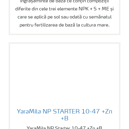
Îngrășăminte de bază ce conțin compoziții
diferite din cele trei elemente NPK + S + ME și
care se aplică pe sol sau odată cu semănatul
pentru fertilizarea de bază la cultura mare.
YaraMila NP STARTER 10-47 +Zn +B
YaraMila NP STARTER 10-47 +Zn
+B
YaraMila NP Starter 10-47 +Zn +B