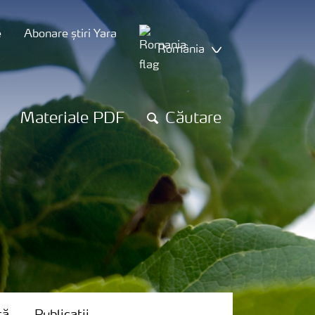
e
Abonare știri Yara
România
Materiale PDF
Căutare