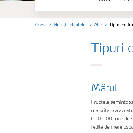
Cultură
Pro
Produse
Unelte și servicii
Acasă
Nutriția plantelor
Măr
Tipuri de fr
Norme de siguranță
Tipuri 
Publicații
Mărul
Fructele seminţoas
majoritate a acest
600.000 tone de su
feliile de mere usc