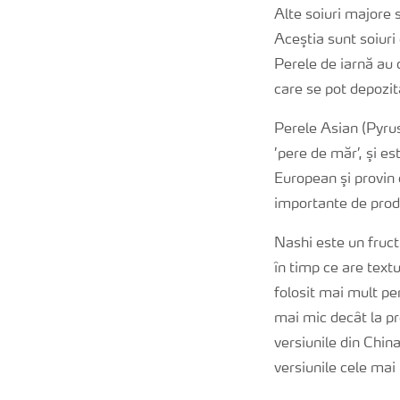
Alte soiuri majore 
Aceştia sunt soiuri
Perele de iarnă au 
care se pot depozi
Perele Asian (Pyrus
’pere de măr’, şi e
European şi provin 
importante de prod
Nashi este un fruct
în timp ce are text
folosit mai mult pe
mai mic decât la pr
versiunile din China
versiunile cele mai