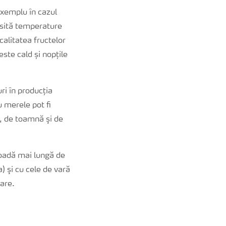
exemplu în cazul
cesită temperature
calitatea fructelor
ste cald și nopțile
ri în producția
iu merele pot fi
ă, de toamnă şi de
ioadă mai lungă de
) şi cu cele de vară
tare.