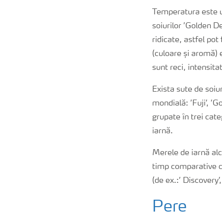
Temperatura este un
soiurilor ’Golden De
ridicate, astfel pot
(culoare și aromă) 
sunt reci, intensit
Exista sute de soiu
mondială: ’Fuji’, ’Go
grupate în trei cat
iarnă.
Merele de iarnă alc
timp comparative cu
(de ex.:’ Discovery’
Pere