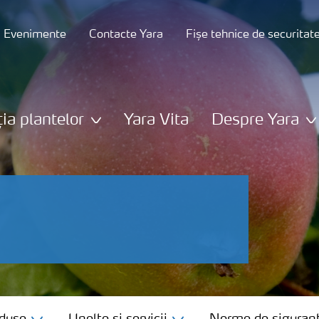
și Evenimente
Contacte Yara
Fișe tehnice de securitat
ția plantelor
Yara Vita
Despre Yara