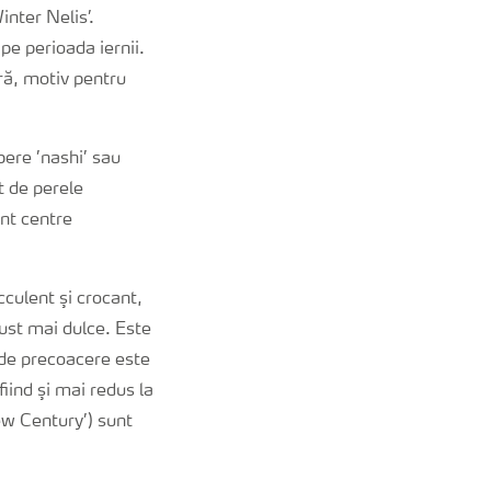
inter Nelis’.
pe perioada iernii.
ară, motiv pentru
pere ’nashi’ sau
t de perele
ent centre
cculent şi crocant,
gust mai dulce. Este
 de precoacere este
iind şi mai redus la
New Century’) sunt