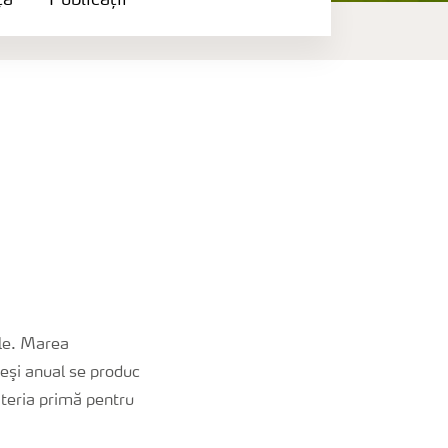
ță
Publicații
ele. Marea
eşi anual se produc
teria primă pentru