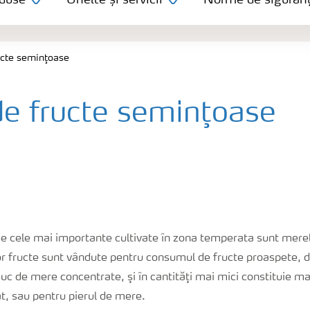
duse
Unelte și servicii
Norme de siguran
ucte seminţoase
de fructe seminţoase
e cele mai importante cultivate în zona temperata sunt mer
or fructe sunt vândute pentru consumul de fructe proaspete, d
c de mere concentrate, şi în cantităţi mai mici constituie ma
at, sau pentru pierul de mere.