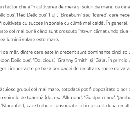
 factor cheie în cultivarea de mere și soiuri de mere, ca de 
licious’,’Red Delicious’,’Fuji’, ’Braeburn’ sau ’Idared’, care ne
 fi cultivate cu succes în zonele cu climă mai caldă. În general, 
este cel mai bună când sunt crescute într-un climat unde ziua e
atea luminii solare este mare.
ri de măr, dintre care este în prezent sunt dominante cinci soiu
lden Delicious’, ’Delicious’, ’Granny Smith’ şi ’Gala’. În princip
egorii importante pe baza perioadei de recoltare: mere de var
ătuiesc grupul cel mai mare, totodată pot fi depozitate o per
 soiurile de toamnă (de. ex: ’Alkmene’, ‘Goldparmäne’, ‘Jamba
, ‘Klarapfel’), care trebuie consumate în timp scurt după recol