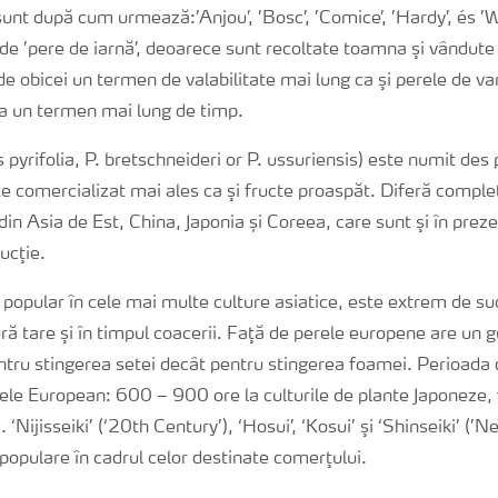
sunt după cum urmează:’Anjou’, ’Bosc’, ’Comice’, ’Hardy’, és ’W
 de ’pere de iarnă’, deoarece sunt recoltate toamna şi vândute 
de obicei un termen de valabilitate mai lung ca şi perele de v
ta un termen mai lung de timp.
 pyrifolia, P. bretschneideri or P. ussuriensis) este numit des 
ste comercializat mai ales ca şi fructe proaspăt. Diferă comple
din Asia de Est, China, Japonia și Coreea, care sunt şi în prez
ucţie.
 popular în cele mai multe culture asiatice, este extrem de su
ură tare şi în timpul coacerii. Faţă de perele europene are un 
ntru stingerea setei decât pentru stingerea foamei. Perioada
ele European: 600 – 900 ore la culturile de plante Japoneze, f
. ‘Nijisseiki’ (‘20th Century’), ‘Hosui’, ‘Kosui’ şi ‘Shinseiki’ (’
 populare în cadrul celor destinate comerţului.