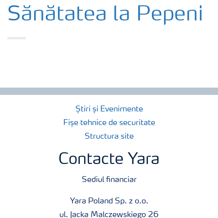
Cultură
Sănătatea la Pepeni
Produse
Unelte și servicii
Norme de siguranță
Știri și Evenimente
Fișe tehnice de securitate
Publicații
Structura site
Contacte Yara
Sediul financiar
Yara Poland Sp. z o.o.
ul. Jacka Malczewskiego 26