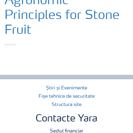
Agronomic
Principles for Stone
Produse
Fruit
Unelte și servicii
Norme de siguranță
Publicații
Știri și Evenimente
Fișe tehnice de securitate
Structura site
Contacte Yara
Sediul financiar