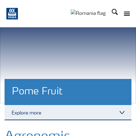
Căutare
Toggle
Toggle country langu
Pome Fruit
Explore more
Toggl
Cultură