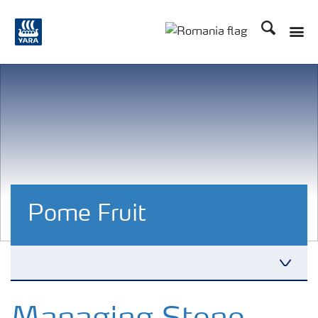
Căutare
Pome Fruit
Cultură