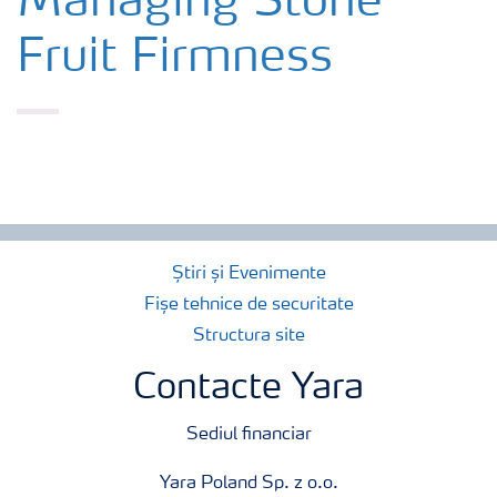
Managing Stone
Fruit Firmness
Produse
Unelte și servicii
Norme de siguranță
Publicații
Știri și Evenimente
Fișe tehnice de securitate
Structura site
Contacte Yara
Sediul financiar
Yara Poland Sp. z o.o.