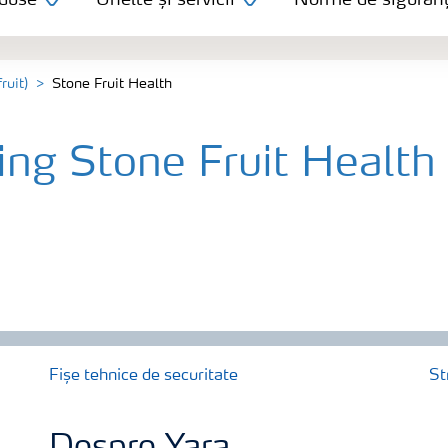
duse
Unelte și servicii
Norme de siguran
ruit)
Stone Fruit Health
ing Stone Fruit Health
Fișe tehnice de securitate
St