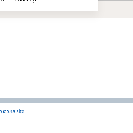
ță
Publicații
ructura site