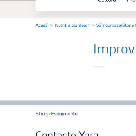
Cultură
Pro
Produse
Unelte și servicii
Acasă
Nutriția plantelor
Sâmburoase(Stone f
Norme de siguranță
Improv
Publicații
Știri și Evenimente