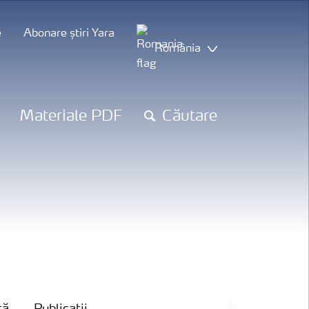
e
Abonare știri Yara
România
Materiale PDF
Căutare