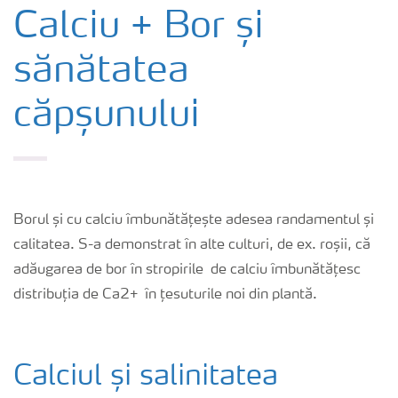
Cultură
Calciu + Bor și
sănătatea
Produse
căpșunului
Unelte și servicii
Norme de siguranță
Borul și cu calciu îmbunătățește adesea randamentul și
Publicații
calitatea. S-a demonstrat în alte culturi, de ex. roșii, că
adăugarea de bor în stropirile de calciu îmbunătățesc
distribuția de Ca2+ în țesuturile noi din plantă.
Calciul și salinitatea