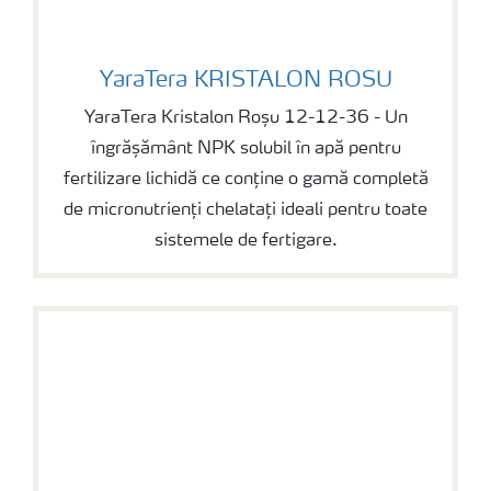
YaraTera KRISTALON ROSU
YaraTera KRISTALON ROSU
YaraTera Kristalon Roșu 12-12-36 - Un
îngrășământ NPK solubil în apă pentru
fertilizare lichidă ce conține o gamă completă
de micronutrienți chelatați ideali pentru toate
sistemele de fertigare.