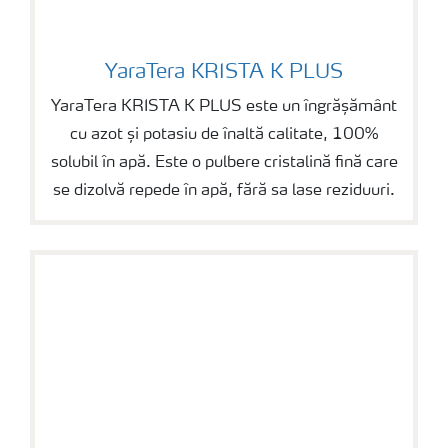
YaraTera KRISTA K PLUS
YaraTera KRISTA K PLUS
YaraTera KRISTA K PLUS este un îngrășământ
cu azot și potasiu de înaltă calitate, 100%
solubil în apă. Este o pulbere cristalină fină care
se dizolvă repede în apă, fără sa lase reziduuri.