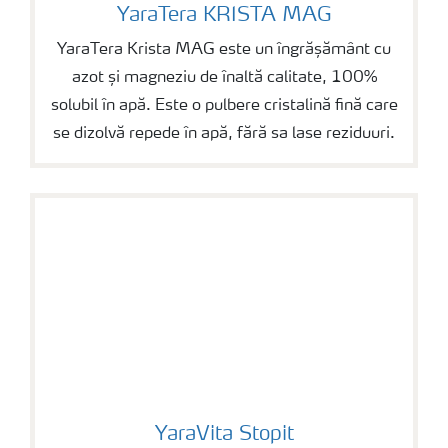
YaraTera KRISTA MAG
YaraTera KRISTA MAG
YaraTera Krista MAG este un îngrășământ cu
azot și magneziu de înaltă calitate, 100%
solubil în apă. Este o pulbere cristalină fină care
se dizolvă repede în apă, fără sa lase reziduuri.
YaraVita Stopit
YaraVita Stopit