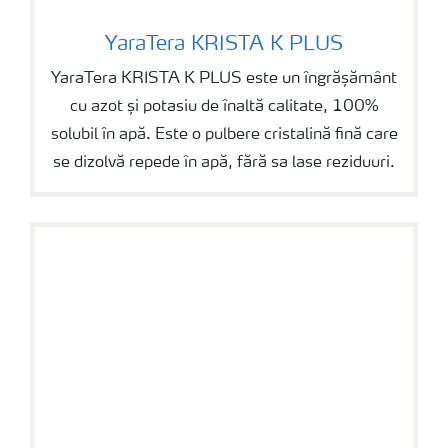
YaraTera KRISTA K PLUS
YaraTera KRISTA K PLUS
YaraTera KRISTA K PLUS este un îngrășământ
cu azot și potasiu de înaltă calitate, 100%
solubil în apă. Este o pulbere cristalină fină care
se dizolvă repede în apă, fără sa lase reziduuri.