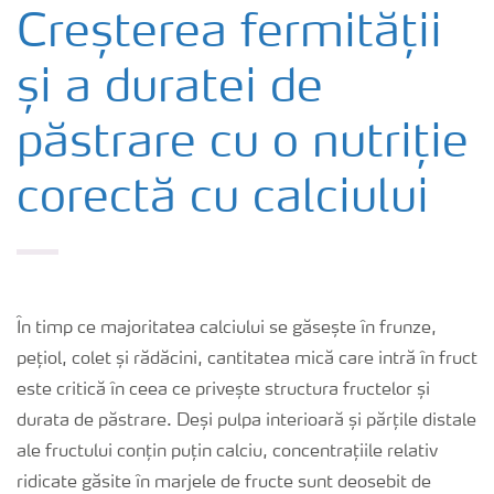
Cultură
Creșterea fermității
și a duratei de
Produse
păstrare cu o nutriție
Unelte și servicii
corectă cu calciului
Norme de siguranță
Publicații
În timp ce majoritatea calciului se găsește în frunze,
pețiol, colet și rădăcini, cantitatea mică care intră în fruct
este critică în ceea ce privește structura fructelor și
durata de păstrare. Deși pulpa interioară și părțile distale
ale fructului conțin puțin calciu, concentrațiile relativ
ridicate găsite în marjele de fructe sunt deosebit de