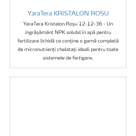
YaraTera KRISTALON ROSU
YaraTera KRISTALON ROSU
YaraTera Kristalon Roșu 12-12-36 - Un
îngrășământ NPK solubil în apă pentru
fertilizare lichidă ce conține o gamă completă
de micronutrienți chelatați ideali pentru toate
sistemele de fertigare.