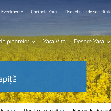
și Evenimente
Contacte Yara
Fișe tehnice de securitat
ția plantelor
Yara Vita
Despre Yara
apiță