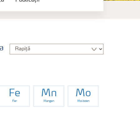
ță
Publicații
a
Fe
Mn
Mo
Fier
Mangan
Molibden