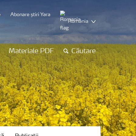
e
Abonare știri Yara
România
Materiale PDF
Căutare