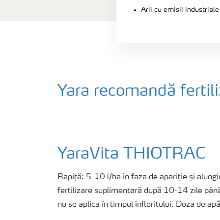
Arii cu emisii industrial
Yara recomandă fertili
YaraVita THIOTRAC
Rapiță: 5-10 l/ha în faza de apariție și alungi
fertilizare suplimentară după 10-14 zile până l
nu se aplica în timpul înfloritului. Doza de ap