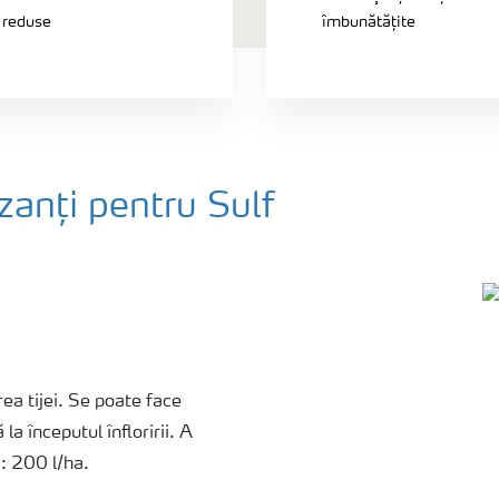
e reduse
îmbunătățite
zanți pentru Sulf
rea tijei. Se poate face
a începutul înfloririi. A
ă: 200 l/ha.