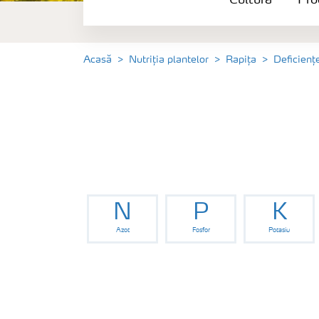
Cultură
Pro
Produse
Unelte și servicii
Acasă
Nutriția plantelor
Rapița
Deficienț
Norme de siguranță
Publicații
N
P
K
Azot
Fosfor
Potasiu