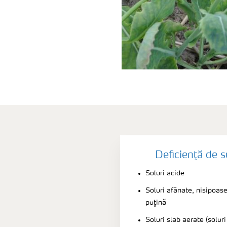
Deficienţă de su
Soluri acide
Soluri afânate, nisipoas
puţină
Soluri slab aerate (solur