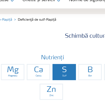
duse
Unelte și servicii
Norme de siguran
e-Rapiță
Deficienţă de sulf-Rapiță
Schimbă cultur
Nutrienți
Mg
Ca
S
B
Magneziu
Calciu
Sulf
Bor
Zn
Zinc