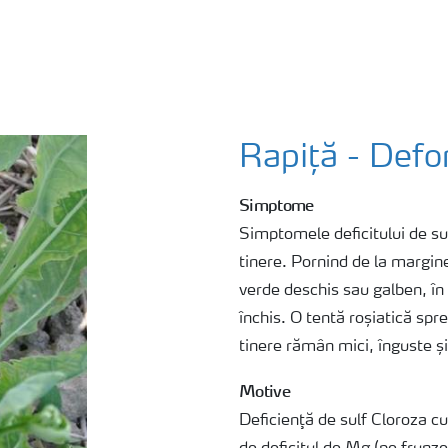
Rapiță - Def
Simptome
Simptomele deficitului de sul
tinere. Pornind de la margin
verde deschis sau galben, în
închis. O tentă roșiatică spr
tinere rămân mici, înguste și
Motive
Deficienţă de sulf Cloroza c