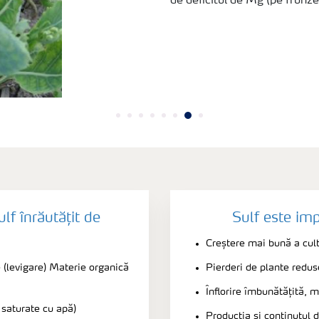
de deficitul de Mg (pe frunz
lf înrăutățit de
Sulf este im
Creștere mai bună a cult
e (levigare) Materie organică
Pierderi de plante redus
Înflorire îmbunătățită, m
i saturate cu apă)
Producţia și conținutul 