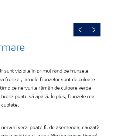
Previous
Next
ormare
f sunt vizibile în primul rând pe frunzele
ea frunzei, lamele frunzelor sunt de culoare
 timp ce nervurile rămân de culoare verde
e bronz poate să apară. În plus, frunzele mai
 cuplate.
u nervuri verzi poate fi, de asemenea, cauzată