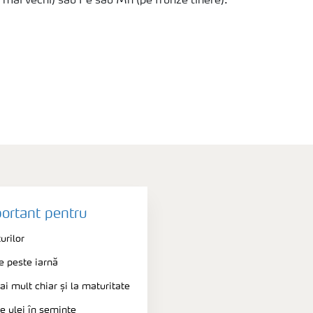
e mai vechi) sau Fe sau Mn (pe frunze tinere).
portant pentru
urilor
e peste iarnă
ai mult chiar și la maturitate
de ulei în semințe