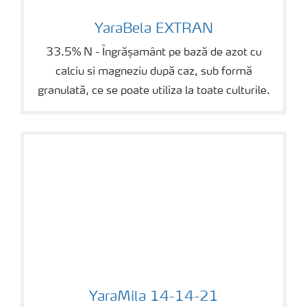
YaraBela EXTRAN
YaraBela EXTRAN
33.5% N - Îngrășamânt pe bază de azot cu
calciu si magneziu după caz, sub formă
granulată, ce se poate utiliza la toate culturile.
YaraMila 14-14-21
YaraMila 14-14-21