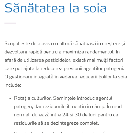
Cultură
Sănătatea la soia
Produse
Unelte și servicii
Scopul este de a avea o cultură sănătoasă în creștere și
dezvoltare rapidă pentru a maximiza randamentul. În
Norme de siguranță
afară de utilizarea pesticidelor, există mai mulți factori
care pot ajuta la reducerea presiunii agenților patogeni.
O gestionare integrată în vederea reducerii bolilor la soia
Publicații
include:
Rotația culturilor. Semințele introduc agentul
patogen, dar reziduurile îl mențin în câmp. În mod
normal, durează între 24 și 30 de luni pentru ca
reziduurile să se dezintegreze complet.