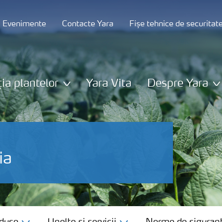
și Evenimente
Contacte Yara
Fișe tehnice de securitat
ția plantelor
Yara Vita
Despre Yara
ia