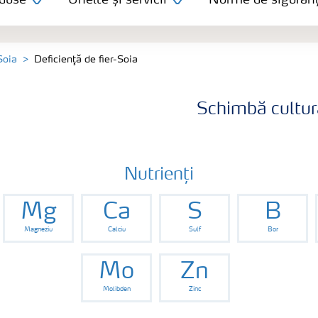
duse
Unelte și servicii
Norme de siguran
Soia
Deficienţă de fier-Soia
Schimbă cultur
Nutrienți
Mg
Ca
S
B
Magneziu
Calciu
Sulf
Bor
Mo
Zn
Molibden
Zinc