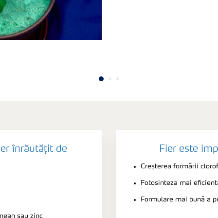
er înrăutățit de
Fier este im
Creșterea formării clorof
Fotosinteza mai eficient
Formulare mai bună a pr
angan sau zinc