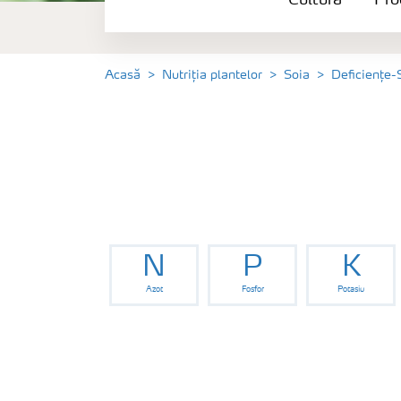
Cultură
Pro
Produse
Unelte și servicii
Acasă
Nutriția plantelor
Soia
Deficiențe-
Norme de siguranță
Publicații
N
P
K
Azot
Fosfor
Potasiu