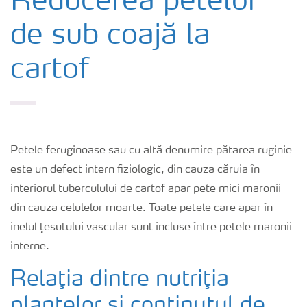
Reducerea petelor
de sub coajă la
Produse
cartof
Unelte și servicii
Norme de siguranță
Petele feruginoase sau cu altă denumire pătarea ruginie
Publicații
este un defect intern fiziologic, din cauza căruia în
interiorul tuberculului de cartof apar pete mici maronii
din cauza celulelor moarte. Toate petele care apar în
inelul ţesutului vascular sunt incluse între petele maronii
interne.
Relaţia dintre nutriţia
plantelor şi conţinutul de