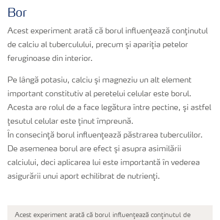
Bor
Acest experiment arată că borul influenţează conţinutul
de calciu al tuberculului, precum şi apariţia petelor
feruginoase din interior.
Pe lângă potasiu, calciu şi magneziu un alt element
important constitutiv al peretelui celular este borul.
Acesta are rolul de a face legătura între pectine, şi astfel
ţesutul celular este ţinut împreună.
În consecinţă borul influenţează păstrarea tuberculilor.
De asemenea borul are efect şi asupra asimilării
calciului, deci aplicarea lui este importantă în vederea
asigurării unui aport echilibrat de nutrienţi.
Acest experiment arată că borul influenţează conţinutul de