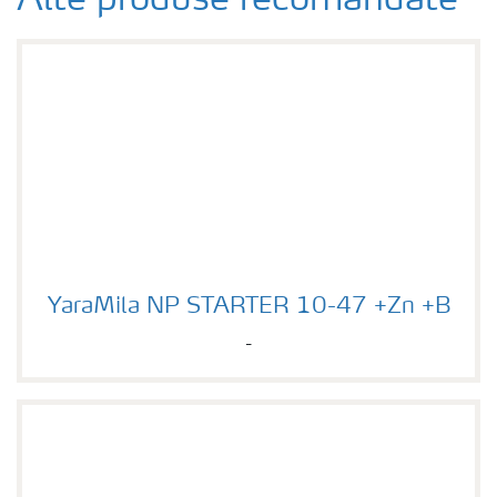
Alte produse recomandate
YaraMila NP STARTER 10-47 +Zn +B
YaraMila NP STARTER 10-47 +Zn +B
-