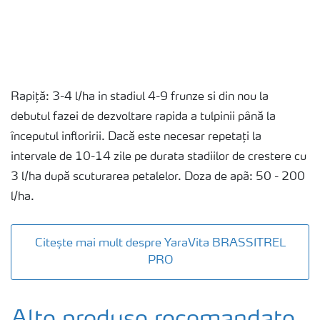
Rapiță: 3-4 l/ha in stadiul 4-9 frunze si din nou la
debutul fazei de dezvoltare rapida a tulpinii până la
începutul infloririi. Dacă este necesar repetați la
intervale de 10-14 zile pe durata stadiilor de crestere cu
3 l/ha după scuturarea petalelor. Doza de apã: 50 - 200
l/ha.
Citește mai mult despre YaraVita BRASSITREL
PRO