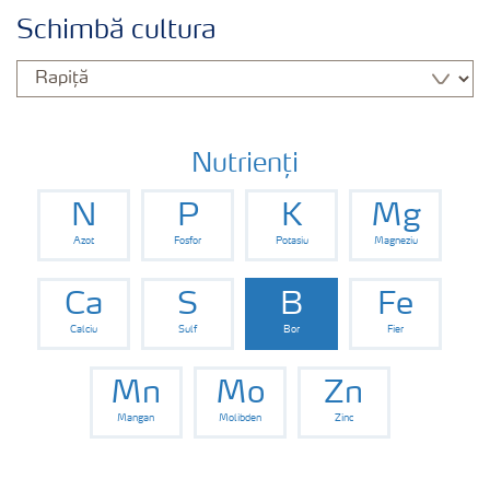
Cultură
Schimbă cultura
Produse
Unelte și servicii
Nutrienți
N
P
K
Mg
Norme de siguranță
Azot
Fosfor
Potasiu
Magneziu
Publicații
Ca
S
B
Fe
Calciu
Sulf
Bor
Fier
Mn
Mo
Zn
Mangan
Molibden
Zinc