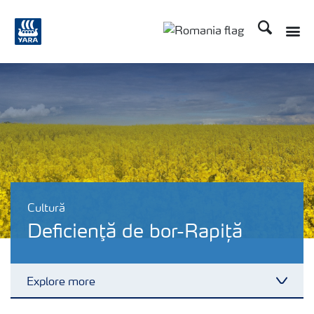
Căutare
Toggle
Toggle country langu
Cultură
Deficienţă de bor-Rapiță
Explore more
Toggl