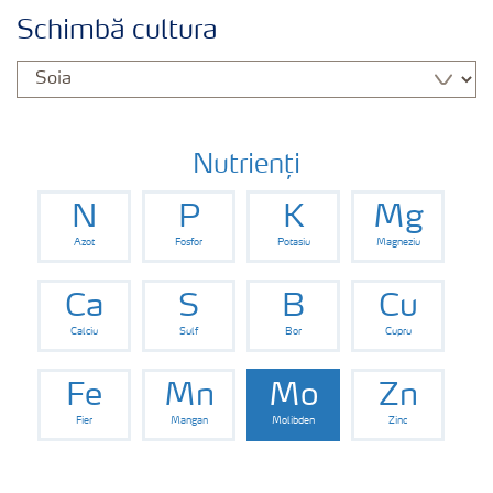
Cultură
Schimbă cultura
Produse
Unelte și servicii
Nutrienți
N
P
K
Mg
Norme de siguranță
Azot
Fosfor
Potasiu
Magneziu
Publicații
Ca
S
B
Cu
Calciu
Sulf
Bor
Cupru
Fe
Mn
Mo
Zn
Fier
Mangan
Molibden
Zinc