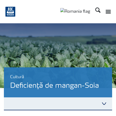
Căutare
Toggle
Toggle country langu
Cultură
Deficienţă de mangan-Soia
Toggl