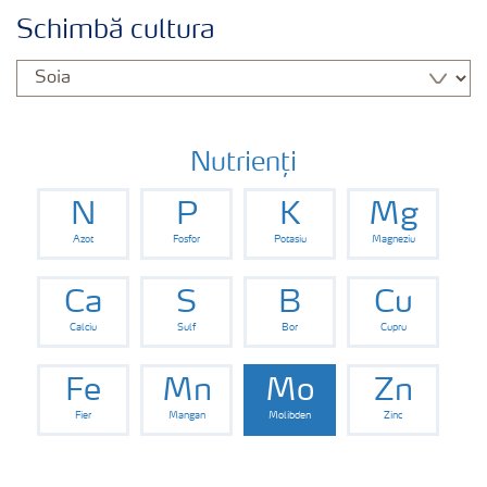
Cultură
Schimbă cultura
Produse
Unelte și servicii
Nutrienți
N
P
K
Mg
Norme de siguranță
Azot
Fosfor
Potasiu
Magneziu
Publicații
Ca
S
B
Cu
Calciu
Sulf
Bor
Cupru
Fe
Mn
Mo
Zn
Fier
Mangan
Molibden
Zinc