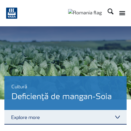
Căutare
Toggle
Toggle country langu
Cultură
Deficienţă de mangan-Soia
Explore more
Toggl