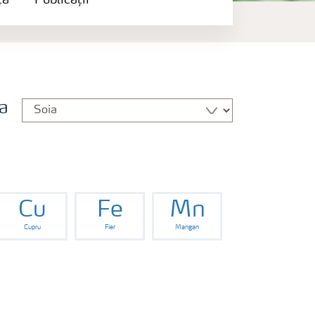
ță
Publicații
a
Cu
Fe
Mn
Cupru
Fier
Mangan