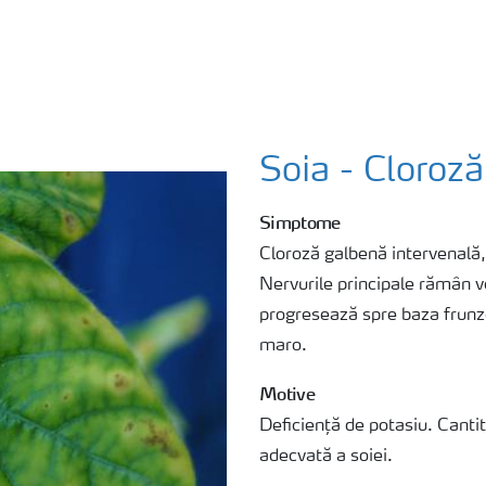
Soia - Cloroză
Simptome
Cloroză galbenă intervenală,
Nervurile principale rămân v
progresează spre baza frunze
maro.
Motive
Deficiență de potasiu. Canti
adecvată a soiei.