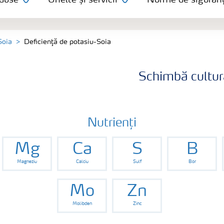
duse
Unelte și servicii
Norme de siguran
Soia
Deficienţă de potasiu-Soia
Schimbă cultur
Nutrienți
Mg
Ca
S
B
Magneziu
Calciu
Sulf
Bor
Mo
Zn
Molibden
Zinc