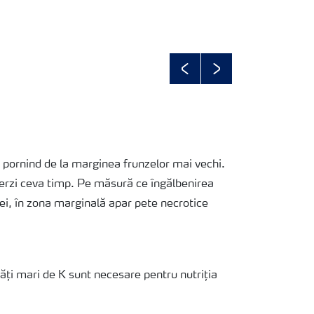
Previous
Next
 pornind de la marginea frunzelor mai vechi.
erzi ceva timp. Pe măsură ce îngălbenirea
i, în zona marginală apar pete necrotice
tăți mari de K sunt necesare pentru nutriția