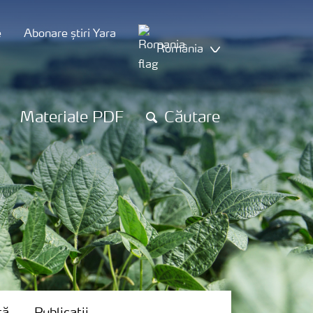
e
Abonare știri Yara
România
Materiale PDF
Căutare