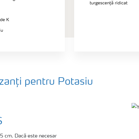
turgescență ridicat
 de K
iu
zanți pentru Potasiu
S
-15 cm. Dacă este necesar