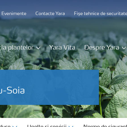
și Evenimente
Contacte Yara
Fișe tehnice de securitat
ția plantelor
Yara Vita
Despre Yara
u-Soia