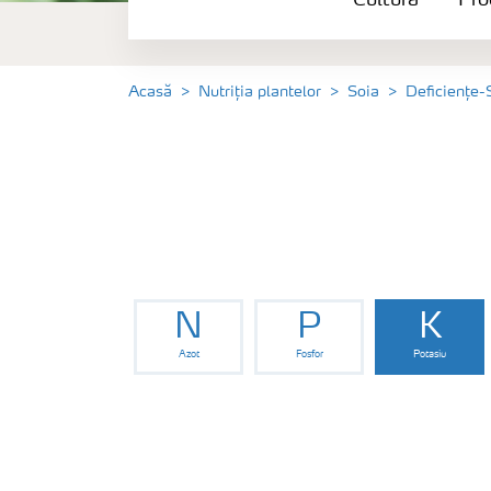
Cultură
Pro
Produse
Unelte și servicii
Acasă
Nutriția plantelor
Soia
Deficiențe-
Norme de siguranță
Publicații
N
P
K
Azot
Fosfor
Potasiu