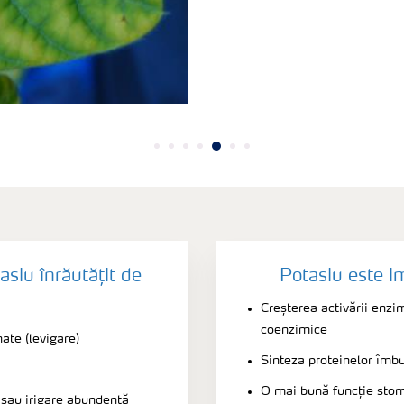
asiu înrăutățit de
Potasiu este i
Creșterea activării enzim
coenzimice
ate (levigare)
Sinteza proteinelor îmbu
O mai bună funcție stom
) sau irigare abundentă