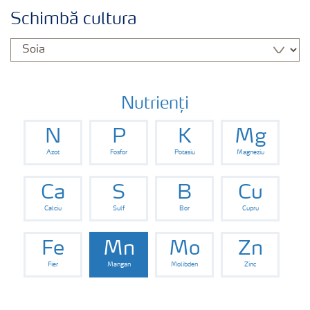
Cultură
Schimbă cultura
Produse
Unelte și servicii
Nutrienți
N
P
K
Mg
Norme de siguranță
Azot
Fosfor
Potasiu
Magneziu
Publicații
Ca
S
B
Cu
Calciu
Sulf
Bor
Cupru
Fe
Mn
Mo
Zn
Fier
Mangan
Molibden
Zinc