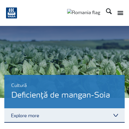
Căutare
Toggle
Toggle country langu
Cultură
Deficienţă de mangan-Soia
Explore more
Toggl