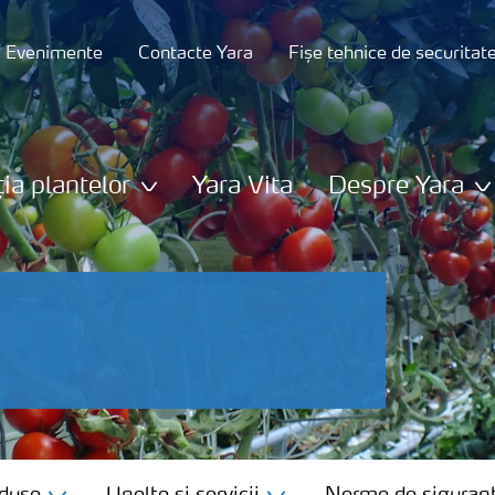
și Evenimente
Contacte Yara
Fișe tehnice de securitat
ția plantelor
Yara Vita
Despre Yara