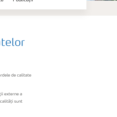
ță
Publicații
telor
ardele de calitate
ii externe a
alități sunt