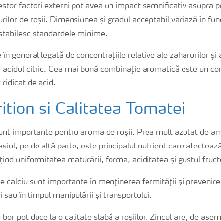
cestor factori externi pot avea un impact semnificativ asupra pr
urilor de roșii. Dimensiunea și gradul acceptabil variază în fun
 stabilesc standardele minime.
în general legată de concentrațiile relative ale zaharurilor și ac
și acidul citric. Cea mai bună combinație aromatică este un con
 ridicat de acid.
ition si Calitatea Tomatei
 sunt importante pentru aroma de roșii. Prea mult azotat de a
asiul, pe de altă parte, este principalul nutrient care afecteaz
țind uniformitatea maturării, forma, aciditatea și gustul fruct
de calciu sunt importante în menținerea fermității și prevenire
 sau în timpul manipulării și transportului.
bor pot duce la o calitate slabă a roșiilor. Zincul are, de ase