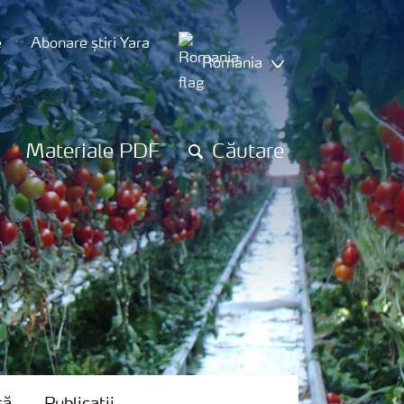
e
Abonare știri Yara
România
Materiale PDF
Căutare