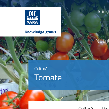
Știri 
Nutri
Cultură
Tomate
Cultură