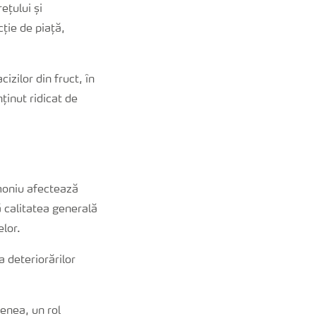
ețului și
cție de piață,
izilor din fruct, în
ținut ridicat de
moniu afectează
ă calitatea generală
elor.
a deteriorărilor
menea, un rol