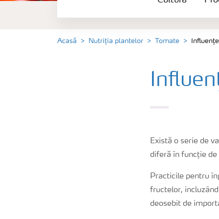
Cultură
Pro
Produse
Unelte și servicii
Acasă
Nutriția plantelor
Tomate
Influențe
Norme de siguranță
Influen
Publicații
Există o serie de va
diferă în funcție de
Practicile pentru î
fructelor, incluzân
deosebit de importa