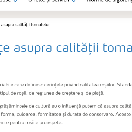
duse
Unelte și servicii
Norme de siguran
 asupra calității tomatelor
țe asupra calității toma
riabile care definesc cerințele privind calitatea roșiilor. Stand
 tipul de roșii, de regiunea de creștere și de piață.
ngrășămintele de cultură au o influență puternică asupra calităț
d forma, culoarea, fermitatea și durata de conservare. Aceste c
nte pentru roșiile proaspete.