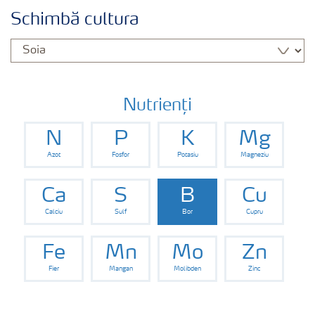
Cultură
Schimbă cultura
Produse
Unelte și servicii
Nutrienți
N
P
K
Mg
Norme de siguranță
Azot
Fosfor
Potasiu
Magneziu
Publicații
Ca
S
B
Cu
Calciu
Sulf
Bor
Cupru
Fe
Mn
Mo
Zn
Fier
Mangan
Molibden
Zinc