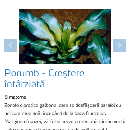
Previous
Next
Porumb - Creştere
întârziată
Simptome
Zonele clorotice galbene, care se desfășoară paralel cu
nervura mediană, începând de la baza frunzelor.
Marginea frunzei, vârful și nervura mediană rămân verzi.
Cele mai tinere frunze în curs de dezvoltare pot fi