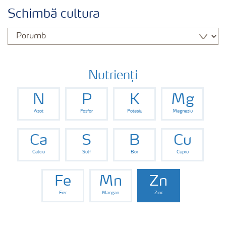
Cultură
Schimbă cultura
Produse
Unelte și servicii
Nutrienți
N
P
K
Mg
Norme de siguranță
Azot
Fosfor
Potasiu
Magneziu
Publicații
Ca
S
B
Cu
Calciu
Sulf
Bor
Cupru
Fe
Mn
Zn
Fier
Mangan
Zinc