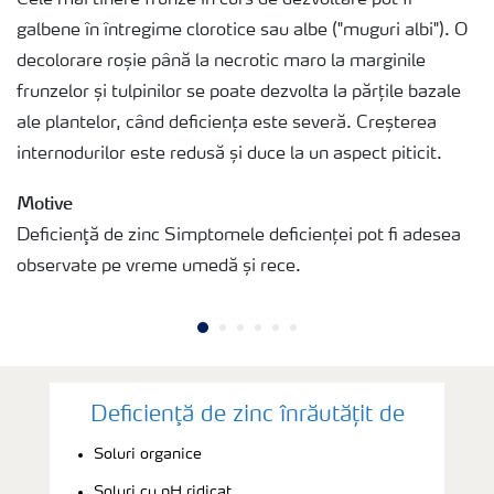
galbene în întregime clorotice sau albe ("muguri albi"). O
decolorare roșie până la necrotic maro la marginile
frunzelor și tulpinilor se poate dezvolta la părțile bazale
ale plantelor, când deficiența este severă. Creșterea
internodurilor este redusă și duce la un aspect piticit.
Motive
Deficienţă de zinc Simptomele deficienței pot fi adesea
observate pe vreme umedă și rece.
Deficienţă de zinc înrăutățit de
Soluri organice
Soluri cu pH ridicat