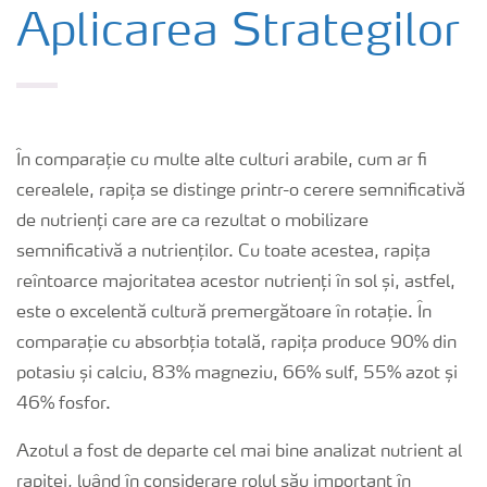
Cultură
Aplicarea Strategilor
Produse
Unelte și servicii
În comparație cu multe alte culturi arabile, cum ar fi
cerealele, rapița se distinge printr-o cerere semnificativă
Norme de siguranță
de nutrienți care are ca rezultat o mobilizare
semnificativă a nutrienților. Cu toate acestea, rapița
reîntoarce majoritatea acestor nutrienți în sol și, astfel,
Publicații
este o excelentă cultură premergătoare în rotație. În
comparație cu absorbția totală, rapița produce 90% din
potasiu și calciu, 83% magneziu, 66% sulf, 55% azot și
46% fosfor.
Azotul a fost de departe cel mai bine analizat nutrient al
rapiței, luând în considerare rolul său important în