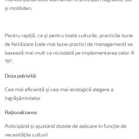
monitorizarea altor elemente: în principal magneziu, bor
și molibden.
Pentru rapiță, ca și pentru toate culturile, practicile bune
de fertilizare (cele mai bune practici de management) se
bazează mai mult ca niciodată pe implementarea celor 4
"R":
Doza potrivită:
Cea mai eficientă și cea mai ecologică alegere a
îngrășămintelor
Raționalizarea:
Anticipând și ajustând dozele de aplicare în funcție de
necesitățile culturii