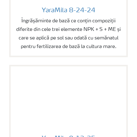
YaraMila 8-24-24
YaraMila 8-24-24
Îngrășăminte de bază ce conțin compoziții
diferite din cele trei elemente NPK + S + ME și
care se aplică pe sol sau odată cu semănatul
pentru fertilizarea de bază la cultura mare.
YaraMila 9-12-25