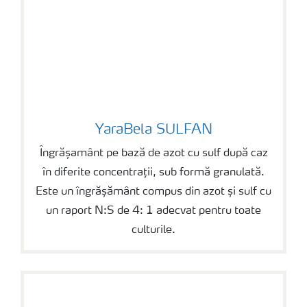
YaraBela SULFAN
YaraBela SULFAN
Îngrășamânt pe bază de azot cu sulf după caz
în diferite concentrații, sub formă granulată.
Este un îngrășământ compus din azot și sulf cu
un raport N:S de 4: 1 adecvat pentru toate
culturile.