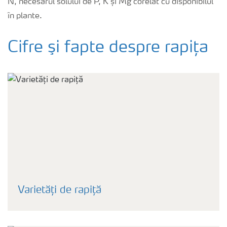
N, necesarul solului de P, K și Mg corelat cu disponibilul
în plante.
Cifre şi fapte despre rapița
Varietăți de rapiță