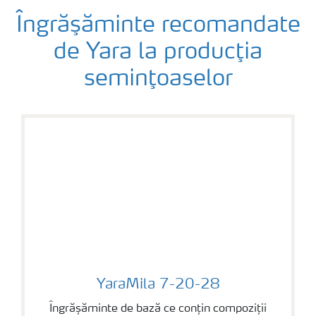
Îngrăşăminte recomandate
de Yara la producţia
seminţoaselor
YaraMila 7-20-28
YaraMila 7-20-28
Îngrășăminte de bază ce conțin compoziții