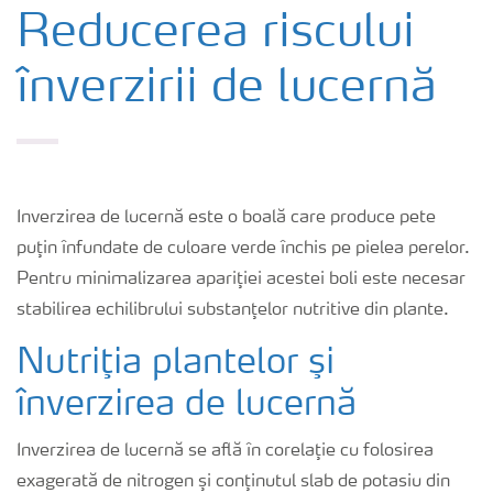
Cultură
Reducerea riscului
înverzirii de lucernă
Produse
Unelte și servicii
Inverzirea de lucernă este o boală care produce pete
Norme de siguranță
puţin înfundate de culoare verde închis pe pielea perelor.
Pentru minimalizarea apariţiei acestei boli este necesar
Publicații
stabilirea echilibrului substanţelor nutritive din plante.
Nutriţia plantelor şi
înverzirea de lucernă
Inverzirea de lucernă se află în corelaţie cu folosirea
exagerată de nitrogen şi conţinutul slab de potasiu din