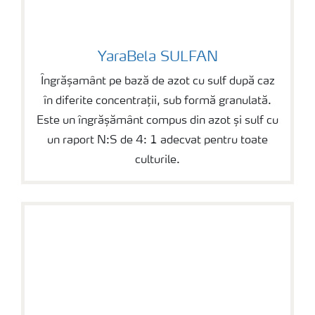
YaraBela SULFAN
YaraBela SULFAN
Îngrășamânt pe bază de azot cu sulf după caz
în diferite concentrații, sub formă granulată.
Este un îngrășământ compus din azot și sulf cu
un raport N:S de 4: 1 adecvat pentru toate
culturile.