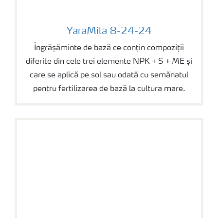
YaraMila 8-24-24
YaraMila 8-24-24
Îngrășăminte de bază ce conțin compoziții
diferite din cele trei elemente NPK + S + ME și
care se aplică pe sol sau odată cu semănatul
pentru fertilizarea de bază la cultura mare.