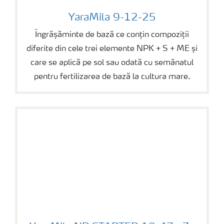
YaraMila 9-12-25
YaraMila 9-12-25
Îngrășăminte de bază ce conțin compoziții
diferite din cele trei elemente NPK + S + ME și
care se aplică pe sol sau odată cu semănatul
pentru fertilizarea de bază la cultura mare.
YaraMila NP STARTER 10-47 +Zn +B