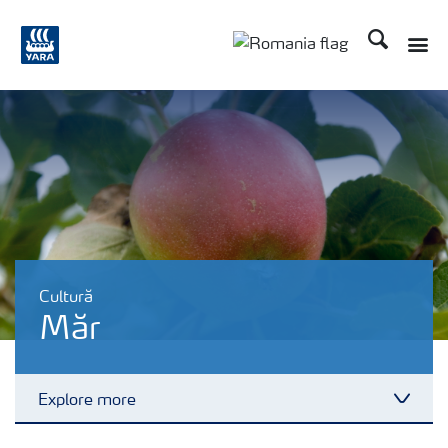
Căutare
Toggle
Toggle country langu
Cultură
Măr
Explore more
Toggl