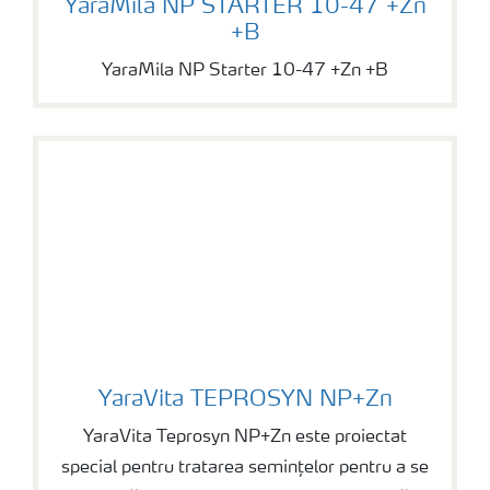
YaraMila NP STARTER 10-47 +Zn
+B
YaraMila NP Starter 10-47 +Zn +B
YaraVita TEPROSYN NP+Zn
YaraVita TEPROSYN NP+Zn
YaraVita Teprosyn NP+Zn este proiectat
special pentru tratarea semințelor pentru a se