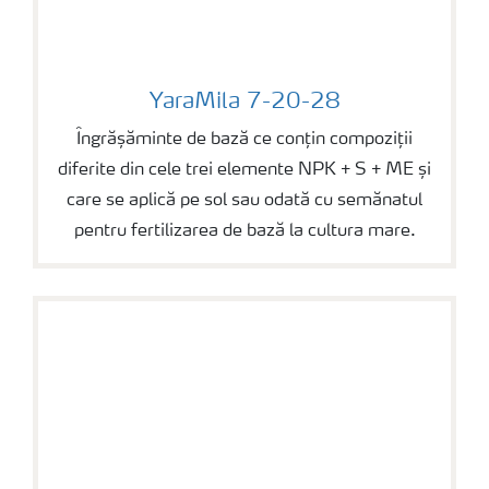
YaraMila 7-20-28
YaraMila 7-20-28
Îngrășăminte de bază ce conțin compoziții
diferite din cele trei elemente NPK + S + ME și
care se aplică pe sol sau odată cu semănatul
pentru fertilizarea de bază la cultura mare.