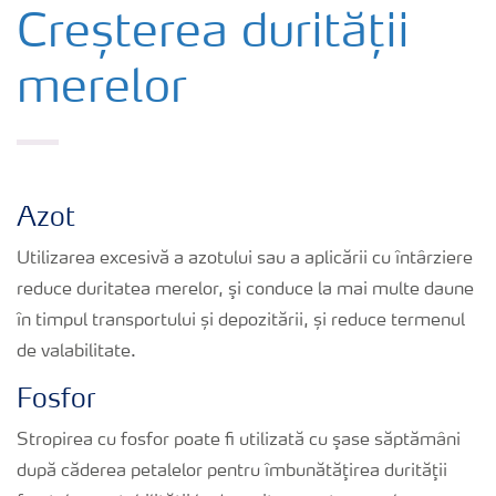
Cultură
Creșterea durității
merelor
Produse
Unelte și servicii
Azot
Norme de siguranță
Utilizarea excesivă a azotului sau a aplicării cu întârziere
reduce duritatea merelor, şi conduce la mai multe daune
Publicații
în timpul transportului și depozitării, și reduce termenul
de valabilitate.
Fosfor
Stropirea cu fosfor poate fi utilizată cu şase săptămâni
după căderea petalelor pentru îmbunătăţirea durităţii