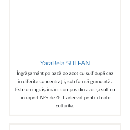
YaraBela SULFAN
YaraBela SULFAN
Îngrășamânt pe bază de azot cu sulf după caz
în diferite concentrații, sub formă granulată.
Este un îngrășământ compus din azot și sulf cu
un raport N:S de 4: 1 adecvat pentru toate
culturile.