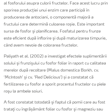
al fosforului asupra culorii fructelor. Face acest lucru prin
sporirea producției unui enzim care participă în
producerea de antociani, o componentă majoră a
fructului care determină culoarea roșie. Este important
sursa de fosfor şi planificarea. Fosfatul pentru frunze
este eficient după înflorire şi după maturizarea timpurie,
când avem nevoie de colorarea fructelor.
Paliyath et al. (2002) a investigat efectele suplimentării
solului şi frunzişului cu fosfor foliar în raport cu calitatea
merelor după recoltare (Malus domestica Borkh. cv.
‘McIntosh’ şi cv. ‘Red Delicious’) și a constatat că
fertilizarea cu fosfor a sporit procentul fructelor cu piele
roşu la ambele soiuri.
A fost constatat totodată şi faptul că pomii care au fost
trataţi cu îngrășământ foliar cu fosfor şi magneziu sau