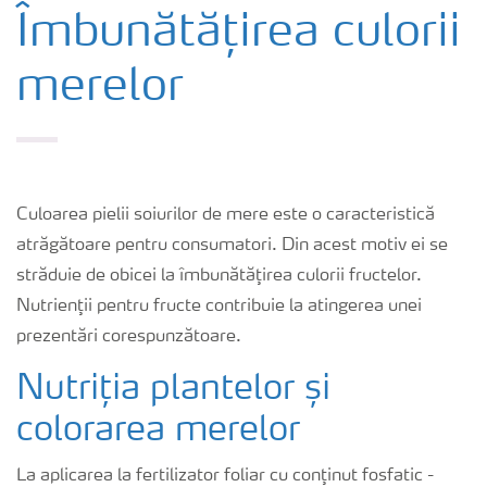
Cultură
Îmbunătățirea culorii
merelor
Produse
Unelte și servicii
Culoarea pielii soiurilor de mere este o caracteristică
Norme de siguranță
atrăgătoare pentru consumatori. Din acest motiv ei se
străduie de obicei la îmbunătăţirea culorii fructelor.
Publicații
Nutrienţii pentru fructe contribuie la atingerea unei
prezentări corespunzătoare.
Nutriția plantelor și
colorarea merelor
La aplicarea la fertilizator foliar cu conţinut fosfatic -