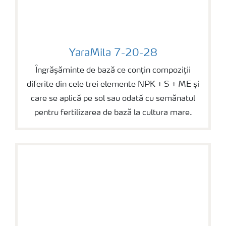
YaraMila 7-20-28
YaraMila 7-20-28
Îngrășăminte de bază ce conțin compoziții
diferite din cele trei elemente NPK + S + ME și
care se aplică pe sol sau odată cu semănatul
pentru fertilizarea de bază la cultura mare.