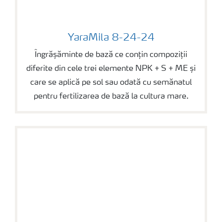
YaraMila 8-24-24
YaraMila 8-24-24
Îngrășăminte de bază ce conțin compoziții
diferite din cele trei elemente NPK + S + ME și
care se aplică pe sol sau odată cu semănatul
pentru fertilizarea de bază la cultura mare.