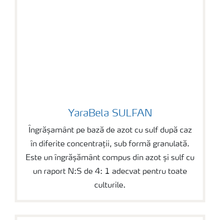
YaraBela SULFAN
YaraBela SULFAN
Îngrășamânt pe bază de azot cu sulf după caz
în diferite concentrații, sub formă granulată.
Este un îngrășământ compus din azot și sulf cu
un raport N:S de 4: 1 adecvat pentru toate
culturile.